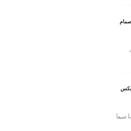
صمام
تعكس
 عميقاً