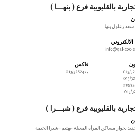
جارية بالقليوبية فرع ( بنهـــا )
ن
سعد زغلول بنها
 الالكتروني
info@qal-coc-
ون
فاكس
013/3262477
013/3
013/3
013/3
013/3
جارية بالقليوبية فرع ( شبـــرا )
ن
يد بجوار مساكن المرأه المعيلة -بهتيم –شبرا الخيمة