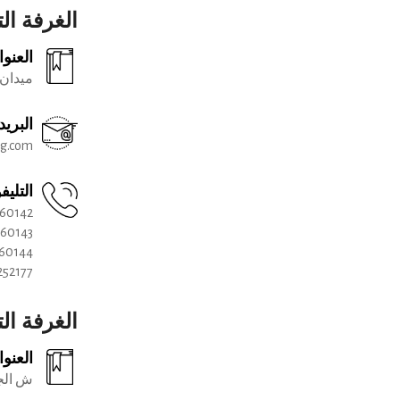
الغرفة الت
العنوا
ميدان 
البريد
eg.com
التليف
260142
260143
260144
252177
الغرفة الت
العنوا
ش الجد